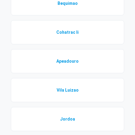
Bequimao
Cohatrac Ii
Apeadouro
Vila Luizao
Jordoa