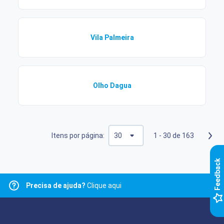
Vila Palmeira
Olho Dagua
Itens por página:
1 - 30 de 163
k
Precisa de ajuda?
Clique aqui
F
e
e
d
b
a
c