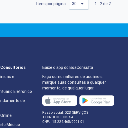
Itens por página:
1 - 2 de 2
e Consultórios
Baixe o app do BoaConsulta
ínicas e
Faça como milhares de usuários,
marque suas consultas a qualquer
momento, de qualquer lugar.
tuário Eletrônico
endamento de
e
Razão social: G2D SERVIÇOS
Online
TECNOLÓGICOS SA
CNPJ: 15.224.465/0001-01
eto Médico