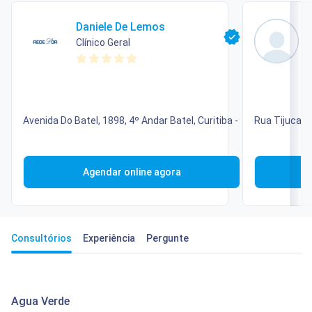
Daniele De Lemos
Clínico Geral
C
Avenida Do Batel, 1898, 4º Andar Batel, Curitiba -
Rua Tijucas D
Agendar online agora
Consultórios
Experiência
Pergunte
Agua Verde