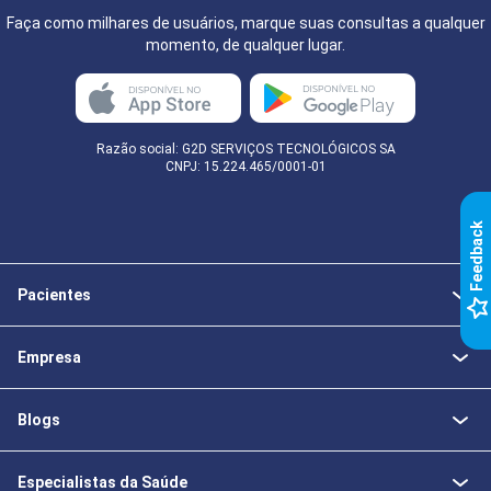
Faça como milhares de usuários, marque suas consultas a qualquer
momento, de qualquer lugar.
Razão social: G2D SERVIÇOS TECNOLÓGICOS SA
CNPJ: 15.224.465/0001-01
k
Pacientes
F
e
e
d
b
a
c
Empresa
Blogs
Especialistas da Saúde