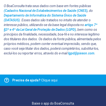
O BoaConsulta trata seus dados com base em fontes públicas
(Cadastro Nacional de Estabelecimentos de Saúde (CNES)
, do
Departamento de Informática do Sistema Único de Saúde
(DATASUS)
. Esses dados são tratados no intuito de atender o
interesse público, utilizando-se da base legal disposta no
artigo 7º
§3º e 4º da Lei Geral de Proteção de Dados (LGPD)
, bem como os
princípios da finalidade, necessidade, boa-fé e no interesse legítimo
dos titulares dos dados. Os dados da fonte pública, alimentada pelos
próprios médicos, podem conter eventual imprecisão, sendo que,
caso você seja titular dos dados, poderá completá-los, substituí-los,
excluí-los ou reportar erros, através do e-mail
lgpd@pixeon.com
.
Precisa de ajuda?
Clique aqui
Baixe o app do BoaConsulta