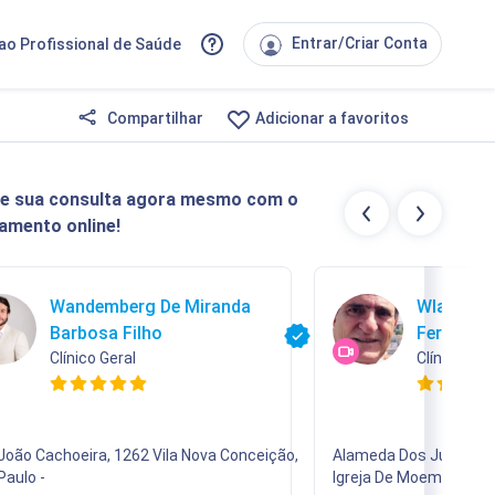
Entrar/Criar Conta
ao Profissional de Saúde
Compartilhar
Adicionar a favoritos
e sua consulta agora mesmo com o
amento online!
Wandemberg De Miranda
Wlademir
Barbosa Filho
Feres
Clínico Geral
Clínico Ger
João Cachoeira, 1262 Vila Nova Conceição,
Alameda Dos Jurupis, 45
Paulo -
Igreja De Moema ( Nossa Sra Aparecida )