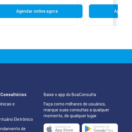
Indianópolis, São Paulo
Agendar online agora
Agendar 
e Consultórios
Baixe o app do BoaConsulta
ínicas e
Faça como milhares de usuários,
marque suas consultas a qualquer
momento, de qualquer lugar.
tuário Eletrônico
endamento de