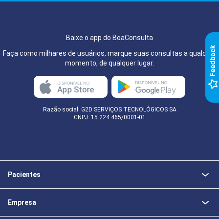
Baixe o app do BoaConsulta
k
Faça como milhares de usuários, marque suas consultas a qualquer
momento, de qualquer lugar.
F
e
e
d
b
a
c
Razão social: G2D SERVIÇOS TECNOLÓGICOS SA
CNPJ: 15.224.465/0001-01
Pacientes
Empresa