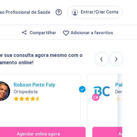
Entrar/Criar Conta
ao Profissional de Saúde
Compartilhar
Adicionar a favoritos
e sua consulta agora mesmo com o
amento online!
Robson Pinto Fuly
Pablo Tei
Ortopedista
Dermatolo
Agendar online agora
Agendar 