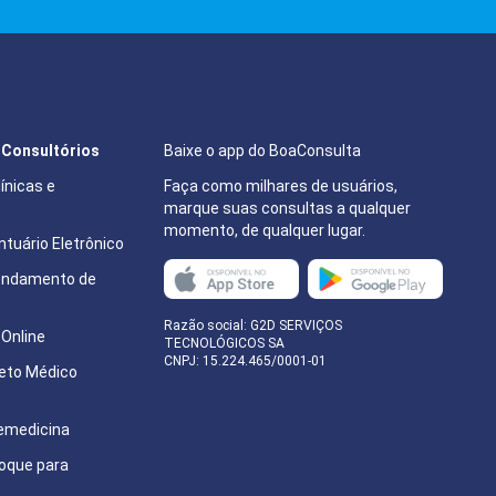
e Consultórios
Baixe o app do BoaConsulta
ínicas e
Faça como milhares de usuários,
marque suas consultas a qualquer
momento, de qualquer lugar.
tuário Eletrônico
endamento de
e
Razão social: G2D SERVIÇOS
Online
TECNOLÓGICOS SA
CNPJ: 15.224.465/0001-01
eto Médico
emedicina
oque para