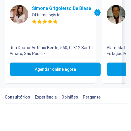
Simone Grigoletto De Biase
Oftalmologista
O
Rua Doutor Antônio Bento, 560, Cj 312 Santo
Alameda Dos 
Amaro, São Paulo -
Estação Moe
Paulo -
Agendar online agora
Consultórios
Experiência
Opiniões
Pergunte