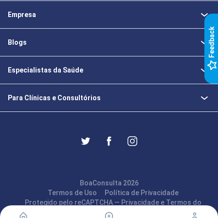
Empresa
k
Blogs
F
e
e
d
b
a
c
Especialistas da Saúde
Para Clínicas e Consultórios
BoaConsulta 2026
Termos de Uso
Política de Privacidade
Protegido pelo reCAPTCHA —
Privacidade
e
Termos
do
Google