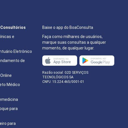
e Consultórios
Baixe o app do BoaConsulta
ínicas e
Faça como milhares de usuários,
marque suas consultas a qualquer
momento, de qualquer lugar.
tuário Eletrônico
endamento de
e
Razão social: G2D SERVIÇOS
Online
TECNOLÓGICOS SA
CNPJ: 15.224.465/0001-01
eto Médico
emedicina
oque para
eiro para