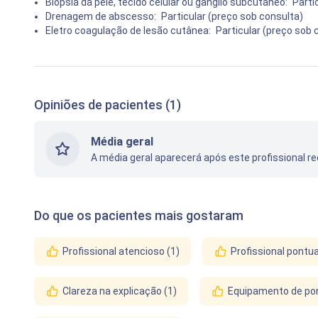
Biopsia da pele, tecido celular ou gânglio subcutâneo:
Parti
Drenagem de abscesso:
Particular (preço sob consulta)
Eletro coagulação de lesão cutânea:
Particular (preço sob 
Opiniões de pacientes (1)
Média geral
A média geral aparecerá após este profissional r
Do que os pacientes mais gostaram
Profissional atencioso (1)
Profissional pontua
Clareza na explicação (1)
Equipamento de pon