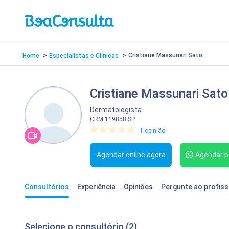
>
>
Cristiane Massunari Sato
Home
Especialistas e Clínicas
Cristiane Massunari Sato
Dermatologista
CRM 119858 SP
1 opinião
Agendar online agora
Agendar p
Consultórios
Experiência
Opiniões
Pergunte
ao profiss
Selecione o consultório (2)