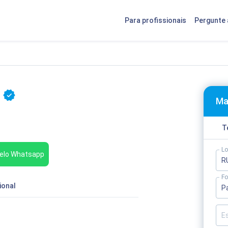
Para profissionais
Pergunte 
Ma
T
Lo
elo Whatsapp
Fo
ional