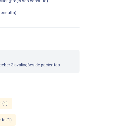
cular (preço sob consulta)
consulta)
eceber 3 avaliações de pacientes
l (1)
ta (1)