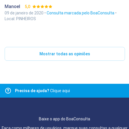
Manoel
5,0
09 de janeiro de 2020 •
Consulta marcada pelo BoaConsulta
•
Local: PINHEIROS
Mostrar todas as opiniões
Precisa de ajuda?
Clique aqui
Baixe o app do BoaConsulta
Faça como milhares de usuários, marque suas consultas a qualquer