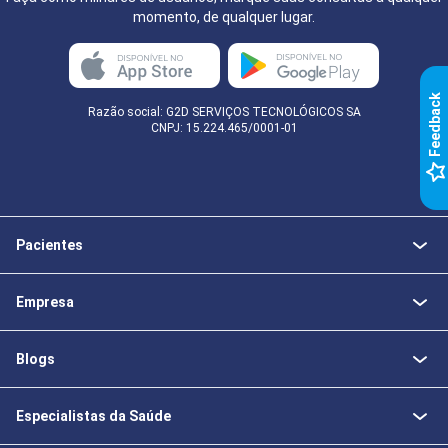
momento, de qualquer lugar.
k
Razão social: G2D SERVIÇOS TECNOLÓGICOS SA
CNPJ: 15.224.465/0001-01
F
e
e
d
b
a
c
Pacientes
Empresa
Blogs
Especialistas da Saúde