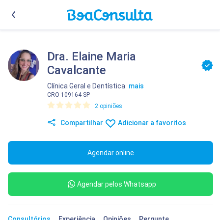
Dra. Elaine Maria
Cavalcante
Clínica Geral
e
Dentística
mais
CRO 109164 SP
2 opiniões
Compartilhar
Adicionar a favoritos
Agendar online
Agendar pelos Whatsapp
Consultórios
Experiência
Opiniões
Pergunte