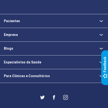
Pacientes
Empresa
Blogs
k
Especialistas da Saúde
F
e
e
d
b
a
c
Para Clínicas e Consultórios