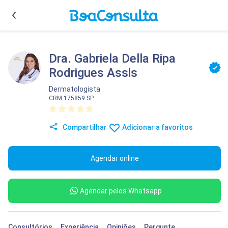
Dra. Gabriela Della Ripa
Rodrigues Assis
Dermatologista
CRM 175859 SP
Compartilhar
Adicionar a favoritos
Agendar online
Agendar pelos Whatsapp
Consultórios
Experiência
Opiniões
Pergunte