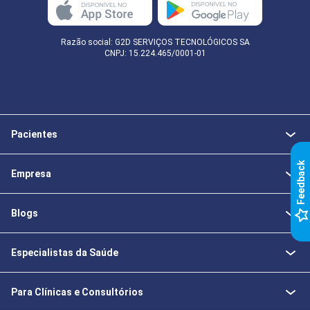
Razão social: G2D SERVIÇOS TECNOLÓGICOS SA
CNPJ: 15.224.465/0001-01
Pacientes
k
Empresa
F
e
e
d
b
a
c
Blogs
Especialistas da Saúde
Para Clínicas e Consultórios