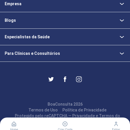
Empresa
Blogs
Especialistas da Saúde
Para Clínicas e Consultórios
BoaConsulta 2026
Termos de Uso
Política de Privacidade
Protegido pelo reCAPTCHA —
Privacidade
e
Termos
do
Google
Home
Criar Conta
Entrar