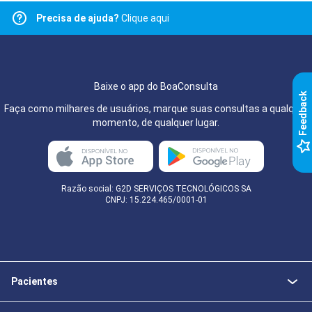
Precisa de ajuda?
Clique aqui
Baixe o app do BoaConsulta
k
Faça como milhares de usuários, marque suas consultas a qualquer
momento, de qualquer lugar.
F
e
e
d
b
a
c
Razão social: G2D SERVIÇOS TECNOLÓGICOS SA
CNPJ: 15.224.465/0001-01
Pacientes