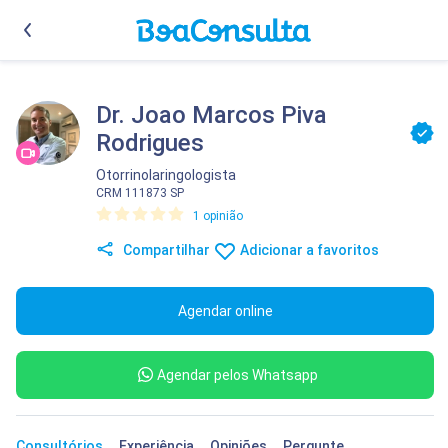
Dr. Joao Marcos Piva
Rodrigues
Otorrinolaringologista
CRM 111873 SP
1 opinião
Compartilhar
Adicionar a favoritos
Agendar online
Agendar pelos Whatsapp
Consultórios
Experiência
Opiniões
Pergunte