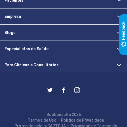
Pacientes
Empresa
k
Blogs
F
e
e
d
b
a
c
Especialistas da Saúde
Para Clínicas e Consultórios
BoaConsulta 2026
Termos de Uso
Política de Privacidade
Protegido pelo reCAPTCHA —
Privacidade
e
Termos
do