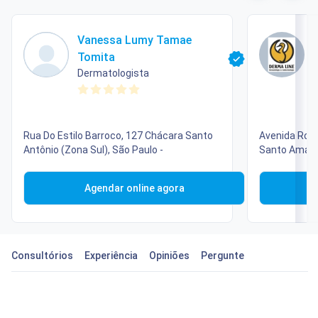
Vanessa Lumy Tamae
Tomita
Dermatologista
Rua Do Estilo Barroco, 127 Chácara Santo
Avenida Rouxi
Antônio (Zona Sul), São Paulo -
Santo Amaro 
Agendar online agora
Consultórios
Experiência
Opiniões
Pergunte