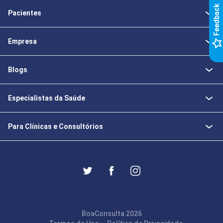
k
Pacientes
F
e
e
d
b
a
c
Empresa
Blogs
Especialistas da Saúde
Para Clínicas e Consultórios
BoaConsulta 2026