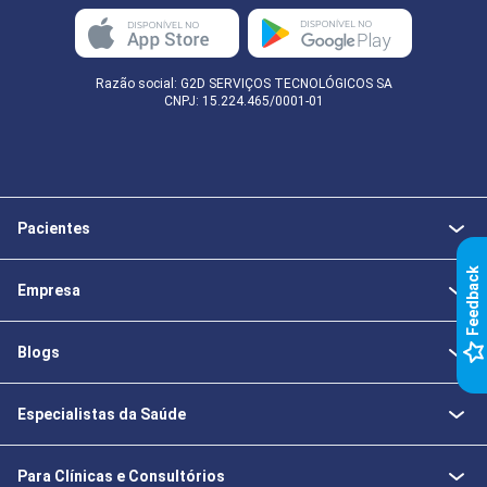
Razão social: G2D SERVIÇOS TECNOLÓGICOS SA
CNPJ: 15.224.465/0001-01
Pacientes
k
Empresa
F
e
e
d
b
a
c
Blogs
Especialistas da Saúde
Para Clínicas e Consultórios