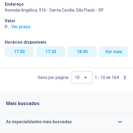
Endereço
Avenida Angélica, 916 - Santa Cecília, São Paulo - SP
Valor
R$ 10,00
...
Ver preço
Horários disponíveis
17:00
17:30
18:00
Ver mais
Itens por página:
1 - 10 de 164
Mais buscados
As especialidades mais buscadas