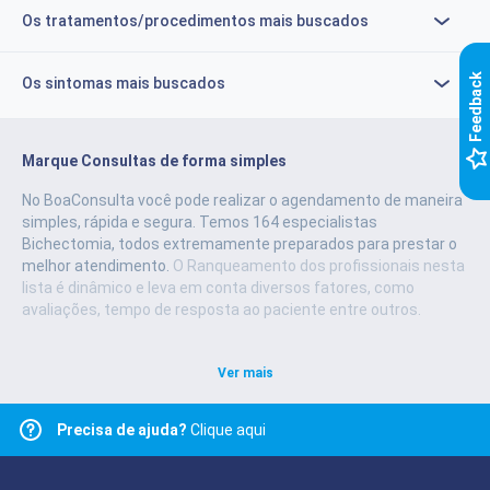
Os tratamentos/procedimentos mais buscados
k
Os sintomas mais buscados
F
e
e
d
b
a
c
Marque Consultas de forma simples
No BoaConsulta você pode realizar o agendamento de maneira
simples, rápida e segura.
Temos 164 especialistas
Bichectomia, todos extremamente preparados para prestar o
melhor atendimento.
O Ranqueamento dos profissionais nesta
lista é dinâmico e leva em conta diversos fatores, como
avaliações, tempo de resposta ao paciente entre outros.
Ver mais
Precisa de ajuda?
Clique aqui