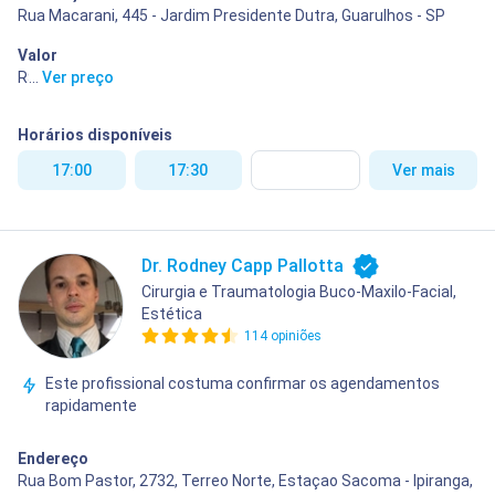
Rua Macarani, 445 - Jardim Presidente Dutra, Guarulhos - SP
Valor
R$ 90,00
...
Ver preço
Horários disponíveis
17:00
17:30
Ver mais
Dr. Rodney Capp Pallotta
Cirurgia e Traumatologia Buco-Maxilo-Facial,
Estética
114 opiniões
Este profissional costuma confirmar os agendamentos
rapidamente
Endereço
Rua Bom Pastor, 2732, Terreo Norte, Estaçao Sacoma - Ipiranga,