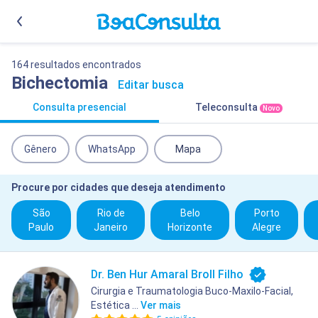
164 resultados encontrados
Bichectomia
Editar busca
Consulta presencial
Teleconsulta
Novo
Gênero
WhatsApp
Mapa
Procure por cidades que deseja atendimento
São
Rio de
Belo
Porto
Paulo
Janeiro
Horizonte
Alegre
Dr. Ben Hur Amaral Broll Filho
Cirurgia e Traumatologia Buco-Maxilo-Facial,
Estética ...
Ver mais