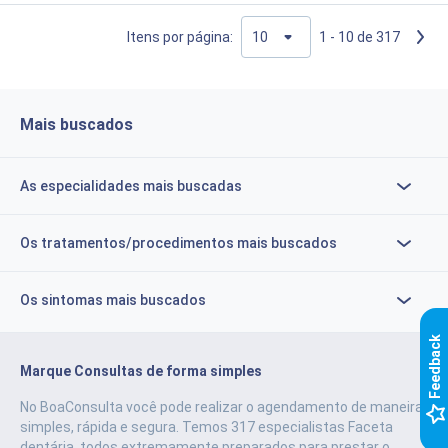
Itens por página:
1 - 10 de 317
Mais buscados
As especialidades mais buscadas
Os tratamentos/procedimentos mais buscados
Os sintomas mais buscados
k
Marque Consultas de forma simples
No BoaConsulta você pode realizar o agendamento de maneira
F
e
e
d
b
a
c
simples, rápida e segura.
Temos 317 especialistas Faceta
dentária, todos extremamente preparados para prestar o