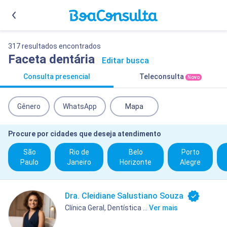
317 resultados encontrados
Faceta dentária
Editar busca
Consulta presencial
Teleconsulta
Novo
Gênero
WhatsApp
Mapa
Procure por cidades que deseja atendimento
São
Rio de
Belo
Porto
Paulo
Janeiro
Horizonte
Alegre
Dra. Cleidiane Salustiano Souza
Clínica Geral, Dentística ...
Ver mais