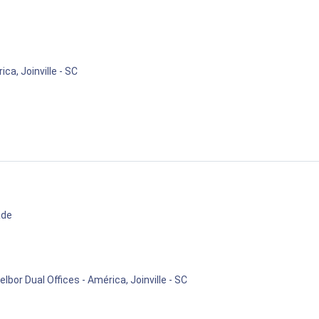
ca, Joinville - SC
ade
lbor Dual Offices - América, Joinville - SC