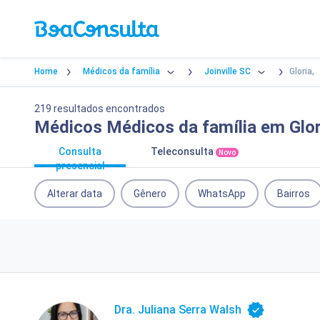
Home
Médicos da família
Joinville SC
Gloria,
219 resultados encontrados
Médicos Médicos da família em Glori
Consulta
Teleconsulta
Novo
presencial
Alterar data
Gênero
WhatsApp
Bairros
Dra. Juliana Serra Walsh