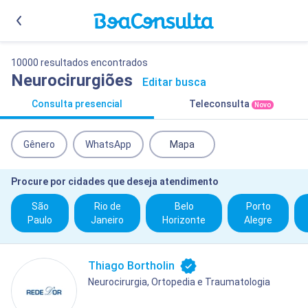
10000 resultados encontrados
Neurocirurgiões
Editar busca
Consulta presencial
Teleconsulta
Novo
Gênero
WhatsApp
Mapa
Procure por cidades que deseja atendimento
São
Rio de
Belo
Porto
Paulo
Janeiro
Horizonte
Alegre
Thiago Bortholin
Neurocirurgia, Ortopedia e Traumatologia