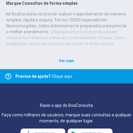
Marque Consultas de forma simples
No BoaConsulta você pode realizar o agendamento de maneira
simples, rápida e segura.
Temos 10000 especialistas
Neurocirurgiões, todos extremamente preparados para prestar
o melhor atendimento.
O Ranqueamento dos profissionais
nesta lista é dinâmico e leva em conta diversos fatores, como
avaliações, tempo de resposta ao paciente entre outros.
Ver mais
Precisa de ajuda?
Clique aqui
Baixe o app do BoaConsulta
Faça como milhares de usuários, marque suas consultas a qualquer
momento, de qualquer lugar.