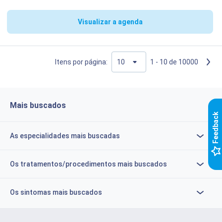
Visualizar a agenda
Itens por página:
1 - 10 de 10000
Mais buscados
k
As especialidades mais buscadas
F
e
e
d
b
a
c
Os tratamentos/procedimentos mais buscados
Os sintomas mais buscados