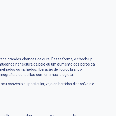
ece grandes chances de cura. Desta forma, o check-up
mudança na textura da pele ou um aumento dos poros da
lhados ou inchados, liberação de líquido branco,
mamografia e consultas com um mastologista.
u convênio ou particular, veja os horários disponíveis e
sáb
dom
seg
ter