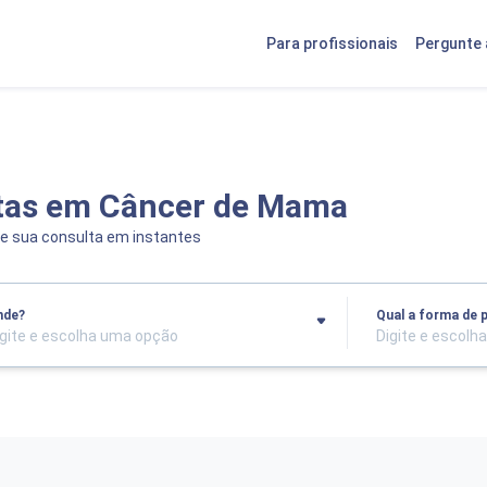
Para profissionais
Pergunte 
stas em Câncer de Mama
e sua consulta em instantes
nde?
Qual a forma de
igite e escolha uma opção
Digite e escolh