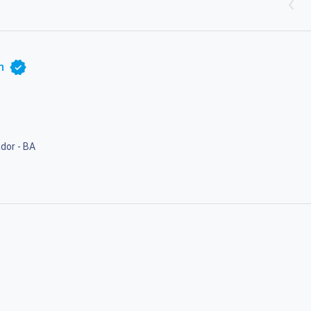
h
dor - BA