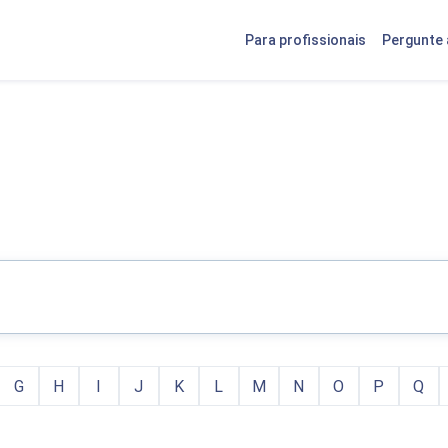
Para profissionais
Pergunte 
G
H
I
J
K
L
M
N
O
P
Q