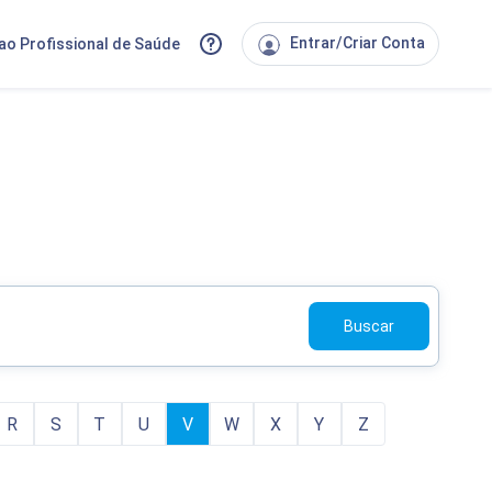
Entrar/Criar Conta
ao Profissional de Saúde
Buscar
R
S
T
U
V
W
X
Y
Z